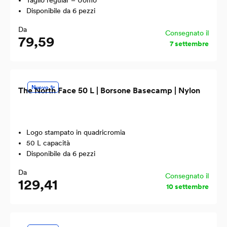
Taglio regular – Uomo
Disponibile da 6 pezzi
Da
Consegnato il
79,59
7 settembre
Nuovo ✨
The North Face 50 L | Borsone Basecamp | Nylon
Logo stampato in quadricromia
50 L capacità
Disponibile da 6 pezzi
Da
Consegnato il
129,41
10 settembre