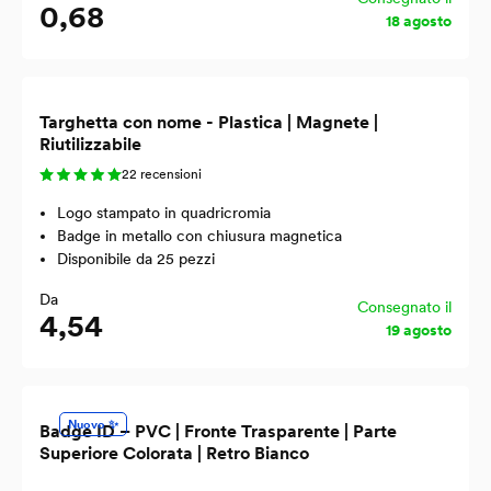
0,68
18 agosto
Targhetta con nome - Plastica | Magnete |
Riutilizzabile
22 recensioni
Logo stampato in quadricromia
Badge in metallo con chiusura magnetica
Disponibile da 25 pezzi
Da
Consegnato il
4,54
19 agosto
Nuovo ✨
Badge ID – PVC | Fronte Trasparente | Parte
Superiore Colorata | Retro Bianco