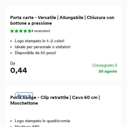
Porta carte - Versatile | Allungabile | Chiusura con
bottone a pressione
4 recensioni
Logo stampato in 1–2 colori
Ideale per personale o visitatori
Disponibile da 50 pezzi
Da
Consegnato il
0,44
20 agosto
Nuovo ✨
Porta badge - Clip retrattile | Cavo 60 cm |
Moschettone
Logo stampato in quadricromia
Struttura ABS