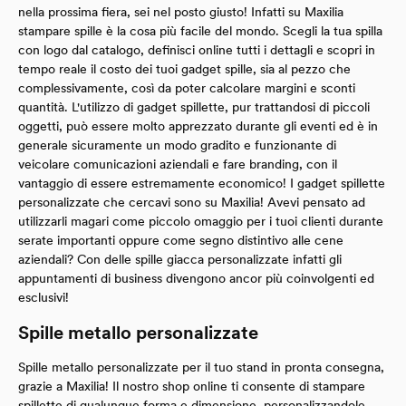
nella prossima fiera, sei nel posto giusto! Infatti su Maxilia
stampare spille è la cosa più facile del mondo. Scegli la tua spilla
con logo dal catalogo, definisci online tutti i dettagli e scopri in
tempo reale il costo dei tuoi gadget spille, sia al pezzo che
complessivamente, così da poter calcolare margini e sconti
quantità. L'utilizzo di gadget spillette, pur trattandosi di piccoli
oggetti, può essere molto apprezzato durante gli eventi ed è in
generale sicuramente un modo gradito e funzionante di
veicolare comunicazioni aziendali e fare branding, con il
vantaggio di essere estremamente economico! I gadget spillette
personalizzate che cercavi sono su Maxilia! Avevi pensato ad
utilizzarli magari come piccolo omaggio per i tuoi clienti durante
serate importanti oppure come segno distintivo alle cene
aziendali? Con delle spille giacca personalizzate infatti gli
appuntamenti di business divengono ancor più coinvolgenti ed
esclusivi!
Spille metallo personalizzate
Spille metallo personalizzate per il tuo stand in pronta consegna,
grazie a Maxilia! Il nostro shop online ti consente di stampare
spillette di qualunque forma e dimensione, personalizzandole