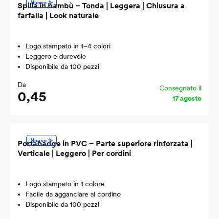
Nuovo ✨
Spilla in bambù – Tonda | Leggera | Chiusura a
farfalla | Look naturale
Logo stampato in 1–4 colori
Leggero e durevole
Disponibile da 100 pezzi
Da
Consegnato il
0,45
17 agosto
Nuovo ✨
Portabadge in PVC – Parte superiore rinforzata |
Verticale | Leggero | Per cordini
Logo stampato in 1 colore
Facile da agganciare al cordino
Disponibile da 100 pezzi