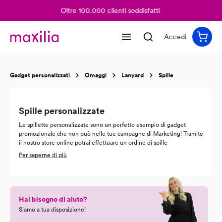
Oltre 100.000 clienti soddisfatti
nuto principale
Accedi
Gadget personalizzati
Omaggi
Lanyard
Spille
Spille personalizzate
Le spillette personalizzate sono un perfetto esempio di gadget
promozionale che non può nelle tue campagne di Marketing! Tramite
il nostro store online potrai effettuare un ordine di spille
personalizzate a partire da 0,09 per pezzo con un ordine minimo di
Per saperne di più
25 pezzi. Stampa spillette con Maxilia e potrai condividere questo
gadget a ogni evento e fiera di settore, così da restare nella mente
dei tuoi clienti e rivenditori. La nostra stampa spille personalizzate
può essere modificata in ogni suo aspetto, così da poterti rendere un
gadget perfetto in ogni suo dettaglio. Stampa spillette personalizzate
Hai bisogno di aiuto?
con Maxilia e rincorri il successo!
Siamo a tua disposizione!