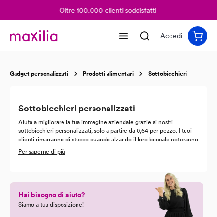
Oltre 100.000 clienti soddisfatti
nuto principale
Accedi
Gadget personalizzati
Prodotti alimentari
Sottobicchieri
Sottobicchieri personalizzati
Aiuta a migliorare la tua immagine aziendale grazie ai nostri
sottobicchieri personalizzati, solo a partire da 0,64 per pezzo. I tuoi
clienti rimarranno di stucco quando alzando il loro boccale noteranno
i tuoi sottobicchieri personalizzabili, un modo originale per
Per saperne di più
consolidare la tua immagine aziendale. Scegli il modello nel nostro
catalogo e stampa sottobicchieri personalizzati con il tuo logo i tuoi
disegni e scritte. Potrai scegliere ogni dettaglio, e se hai una richiesta
particolare potrai usufruire del nostro supporto sempre disponibile,
tramite indirizzo mail
service@maxilia.it
Hai bisogno di aiuto?
Siamo a tua disposizione!