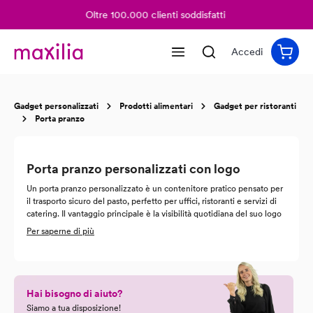
Oltre 100.000 clienti soddisfatti
nuto principale
Accedi
Gadget personalizzati
Prodotti alimentari
Gadget per ristoranti
Porta pranzo
Porta pranzo personalizzati con logo
Un porta pranzo personalizzato è un contenitore pratico pensato per
il trasporto sicuro del pasto, perfetto per uffici, ristoranti e servizi di
catering. Il vantaggio principale è la visibilità quotidiana del suo logo
aziendale: ogni volta che un collaboratore o un cliente lo utilizza, il
Per saperne di più
marchio resta ben in vista, in pausa pranzo come in viaggio.
Personalizziamo i porta pranzo a partire da pochi pezzi, così può
scegliere anche per un piccolo ordine. Carichi il suo logo
direttamente online e riceverà gratuitamente un'anteprima digitale
Hai bisogno di aiuto?
del risultato, da approvare o modificare prima che parta la
produzione.
Siamo a tua disposizione!