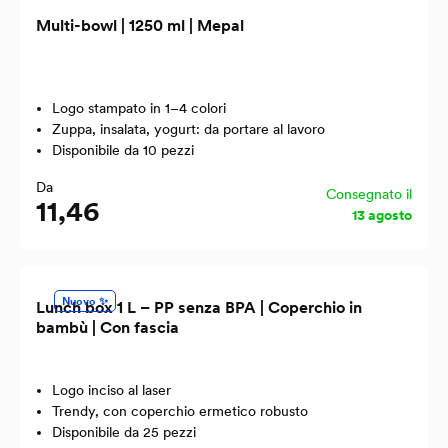
Multi-bowl | 1250 ml | Mepal
Logo stampato in 1–4 colori
Zuppa, insalata, yogurt: da portare al lavoro
Disponibile da 10 pezzi
Da
Consegnato il
11,46
13 agosto
Nuovo ✨
Lunch box 1 L – PP senza BPA | Coperchio in
bambù | Con fascia
Logo inciso al laser
Trendy, con coperchio ermetico robusto
Disponibile da 25 pezzi