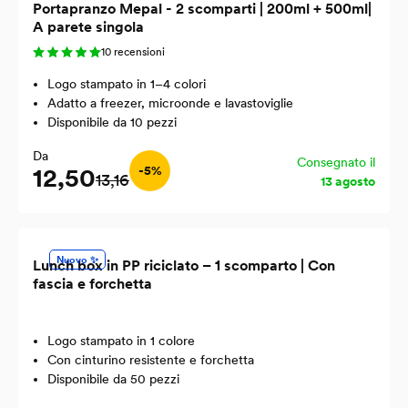
Portapranzo Mepal - 2 scomparti | 200ml + 500ml|
A parete singola
10 recensioni
Logo stampato in 1–4 colori
Adatto a freezer, microonde e lavastoviglie
Disponibile da 10 pezzi
Da
Consegnato il
12,50
-5%
13,16
13 agosto
Nuovo ✨
Lunch box in PP riciclato – 1 scomparto | Con
fascia e forchetta
Logo stampato in 1 colore
Con cinturino resistente e forchetta
Disponibile da 50 pezzi