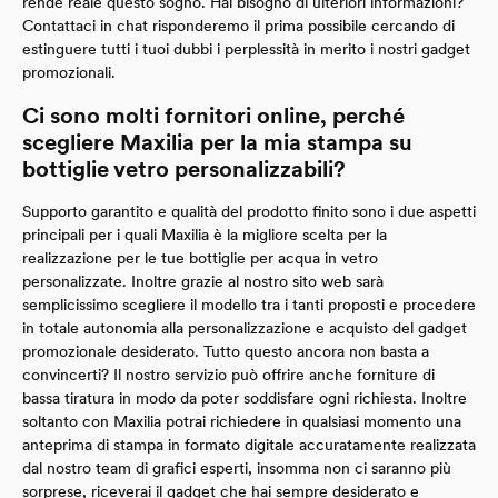
rende reale questo sogno. Hai bisogno di ulteriori informazioni?
Contattaci in chat risponderemo il prima possibile cercando di
estinguere tutti i tuoi dubbi i perplessità in merito i nostri gadget
promozionali.
Ci sono molti fornitori online, perché
scegliere Maxilia per la mia stampa su
bottiglie vetro personalizzabili?
Supporto garantito e qualità del prodotto finito sono i due aspetti
principali per i quali Maxilia è la migliore scelta per la
realizzazione per le tue bottiglie per acqua in vetro
personalizzate. Inoltre grazie al nostro sito web sarà
semplicissimo scegliere il modello tra i tanti proposti e procedere
in totale autonomia alla personalizzazione e acquisto del gadget
promozionale desiderato. Tutto questo ancora non basta a
convincerti? Il nostro servizio può offrire anche forniture di
bassa tiratura in modo da poter soddisfare ogni richiesta. Inoltre
soltanto con Maxilia potrai richiedere in qualsiasi momento una
anteprima di stampa in formato digitale accuratamente realizzata
dal nostro team di grafici esperti, insomma non ci saranno più
sorprese, riceverai il gadget che hai sempre desiderato e