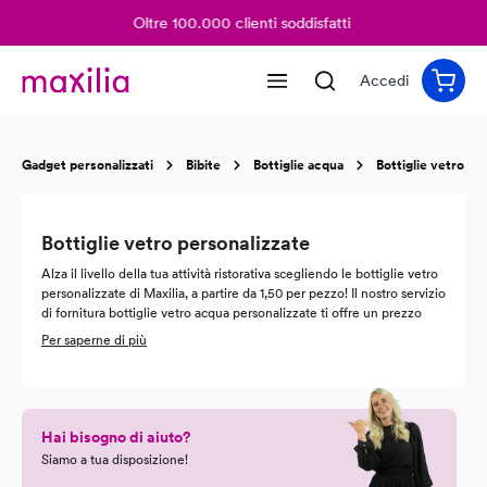
Oltre 100.000 clienti soddisfatti
nuto principale
Accedi
Gadget personalizzati
Bibite
Bottiglie acqua
Bottiglie vetro
Bottiglie vetro personalizzate
Alza il livello della tua attività ristorativa scegliendo le bottiglie vetro
personalizzate di Maxilia, a partire da 1,50 per pezzo! Il nostro servizio
di fornitura bottiglie vetro acqua personalizzate ti offre un prezzo
unico e prodotti di qualità. La bottiglia darà tutto un altro tono al tuo
Per saperne di più
locale, ed i tuoi clienti resteranno sicuramente colpiti. Se ancora non
hai visto il nostro catalogo, corri e scopri tutti modelli proposti di
bottiglie in vetro personalizzate: potrai scegliere le caratteristiche
delle tue bottiglie così da adattare alla tua attività un gadget
irrinunciabile per ogni ristorante o un pub.
Hai bisogno di aiuto?
Siamo a tua disposizione!