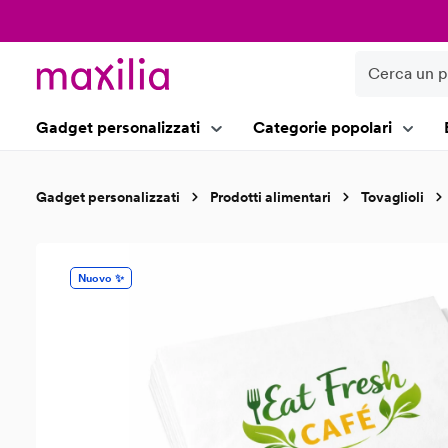
ricerca
Passa alla navigazione principale
Gadget personalizzati
Categorie popolari
Gadget personalizzati
Prodotti alimentari
Tovaglioli
Salta la galleria di immagini
Nuovo ✨