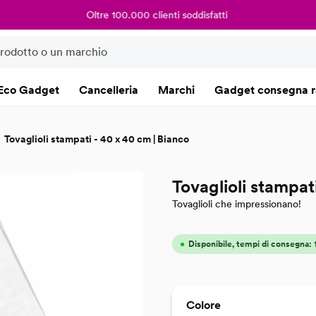
Oltre 100.000 clienti soddisfatti
Eco Gadget
Cancelleria
Marchi
Gadget consegna r
Tovaglioli stampati - 40 x 40 cm | Bianco
Tovaglioli stampat
Tovaglioli che impressionano!
Disponibile, tempi di consegna:
Seleziona
Colore