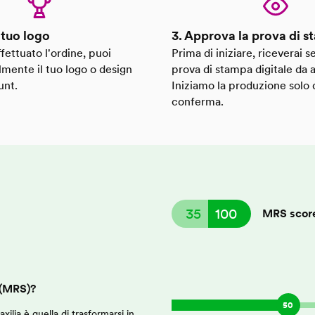
l tuo logo
3. Approva la prova di 
fettuato l'ordine, puoi
Prima di iniziare, riceverai
lmente il tuo logo o design
prova di stampa digitale da 
unt.
Iniziamo la produzione solo 
conferma.
35
100
MRS scor
 (MRS)?
50
ilia è quella di trasformarsi in