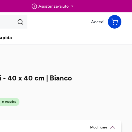
Assistenza/aiuto
Accedi
apida
i - 40 x 40 cm | Bianco
 1-2 weeks
Modificare