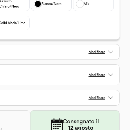
Azzurro
Bianco/Nero
Mix
Chiaro/Nero
Solid black/Lime
Modificare
Modificare
Modificare
Consegnato il
€
12 agosto
o!