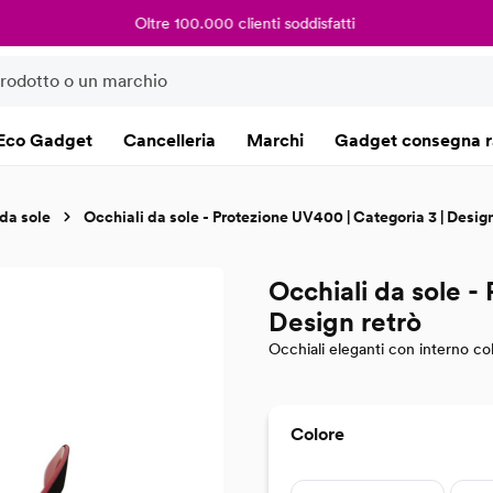
Oltre 100.000 clienti soddisfatti
Eco Gadget
Cancelleria
Marchi
Gadget consegna r
 da sole
Occhiali da sole - Protezione UV400 | Categoria 3 | Design
Occhiali da sole -
Design retrò
Occhiali eleganti con interno co
Seleziona
Colore