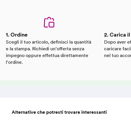
1 colore
Numero di colori di stampa:
Cina
Paese di origine:
1. Ordine
2. Carica i
Scegli il tuo articolo, definisci la quantità
Dopo aver ef
e la stampa. Richiedi un'offerta senza
caricare faci
impegno oppure effettua direttamente
nel tuo acco
l'ordine.
Alternative che potresti trovare interessanti
Salta la galleria dei prodotti