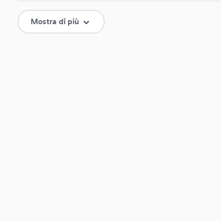
N/A
Altezza di stampa 2:
Mostra di più
30
Altezza scatola esterna in cm:
Rosso/Nero
Colore:
0
Diametro del prodotto in mm:
70 mm
Larghezza di stampa 1:
N/A
Larghezza di stampa 2:
41
Larghezza scatola esterna in cm:
35
Lunghezza scatola esterna in cm:
0
Mrs certificate:
0
Mrs lifetime:
0
Mrs material: