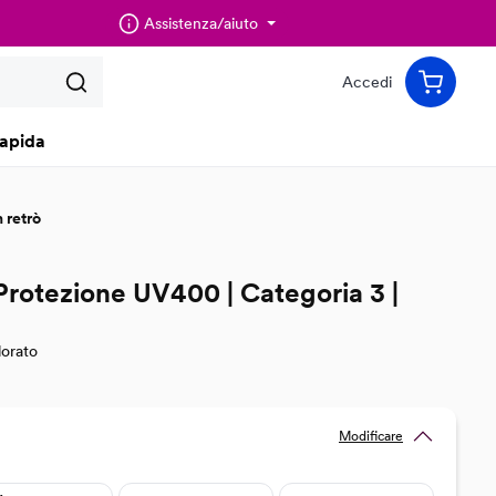
Assistenza/aiuto
Accedi
apida
 retrò
 Protezione UV400 | Categoria 3 |
lorato
Modificare