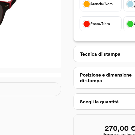
Arancia/Nero
Rosso/Nero
Seleziona
Tecnica di stampa
Seleziona
Posizione e dimensione
di stampa
Scegli la quantità
270,00 
Nessun costo aggiuntiv