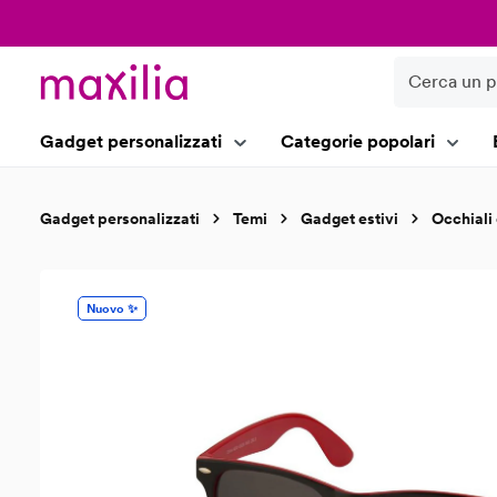
ricerca
Passa alla navigazione principale
Gadget personalizzati
Categorie popolari
Gadget personalizzati
Temi
Gadget estivi
Occhiali
Salta la galleria di immagini
Nuovo ✨