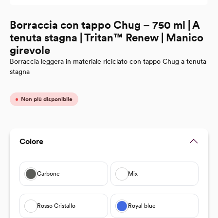
Borraccia con tappo Chug – 750 ml | A
tenuta stagna | Tritan™ Renew | Manico
girevole
Borraccia leggera in materiale riciclato con tappo Chug a tenuta
stagna
Non più disponibile
Seleziona
Colore
Carbone
Mix
Rosso Cristallo
Royal blue