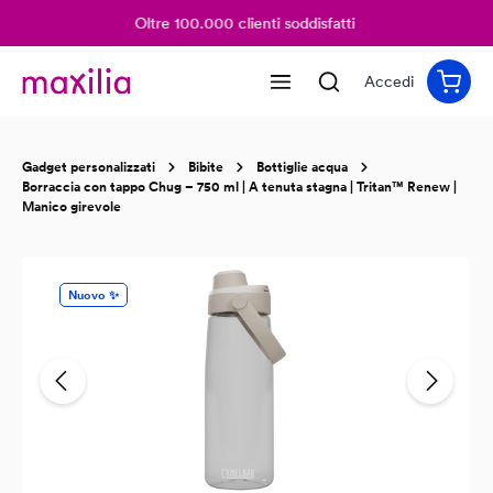
Oltre 100.000 clienti soddisfatti
nuto principale
Accedi
Gadget personalizzati
Bibite
Bottiglie acqua
Borraccia con tappo Chug – 750 ml | A tenuta stagna | Tritan™ Renew |
Manico girevole
Salta la galleria di immagini
Nuovo ✨